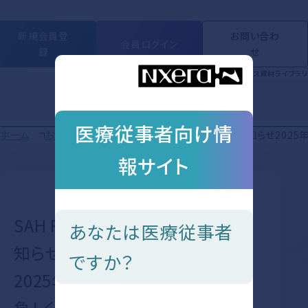
新規会員登
お問い合わ
会員ログイン
録
せ
製品情報
動画ライブラリ
学会・セミナー
Short Movie
トピックス
資材ライブラリ
医療従事者向け情
ホーム
お知らせ
SAH Frontier vol.03 開催のお知らせ2
お知らせ
報サイト
SAH Frontier vol.03 開催のお
あなたは医療従事者
知らせ
ですか？
2025年9月3日（水）「その後が勝
負！ くも膜下出血の “新しい術後