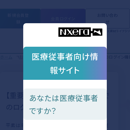
新規会員登
お問い合わ
会員ログイン
録
せ
製品情報
動画ライブラリ
学会・セミナー
Short Movie
トピックス
資材ライブラリ
医療従事者向け情
ホーム
お知らせ
【重要】旧Medi Brdg.アカウントでのログイ
お知らせ
報サイト
【重要】旧Medi Brdg.アカウントで
あなたは医療従事者
のログイン機能廃止のお知らせ
ですか？
平素はネクセラファーマジャパン株式会社 医療従