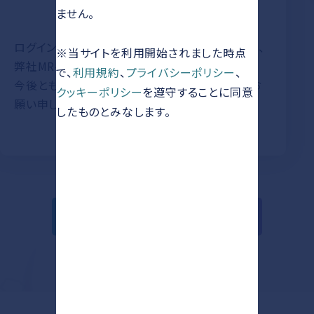
ません。
ログイン方法に際しご不明な点がございましたら、
※当サイトを利用開始されました時点
弊社MRへお問い合わせください。
で、
利用規約
、
プライバシーポリシー
、
今後とも「Nxera Door」をご愛顧賜りますよう、お
クッキーポリシー
を遵守することに同意
願い申し上げます。
したものとみなします。
一覧に戻る