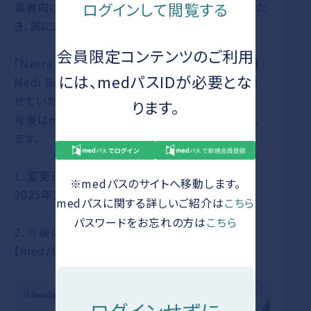
ログインして閲覧する
事者向け情報サイト「Nxera Door」をご利用いただ
き、誠にありがとうございます。
会員限定コンテンツのご利用
「Nxera Door」では2025年10月末日をもって、旧
には、medパスIDが必要とな
Medi Brdg.アカウントでのログイン機能を廃止さ
せていただくこととなりました。
ります。
今後はmedパスのIDにてログインをお願いいたし
ます。
1. 変更日
※medパスのサイトへ移動します。
2025年10月31日（金）
medパスに関する詳しいご紹介は
こちら
パスワードをお忘れの方は
こちら
2. 今後のログイン方法
【medパス アカウントをお持ちの方】