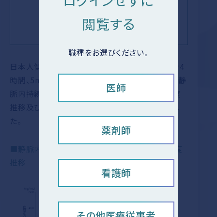
ログインせずに
試験］
は中止から12時間後まで、血漿中
試験概要 / 患者背景
閲覧する
濃度測定用に採血した。
有効性 / 安全性
薬物動態
職種をお選びください。
日本人健康成人12例にクラゾセンタン1mg/時を4
時間、5mg/時を4時間、15mg/時を4時間の順に静
医師
脈内持続投与した時の血漿中クラゾセンタン濃度
推移及び薬物動態パラメータは以下のとおりでし
た。
薬剤師
■静脈内持続投与後の血漿中クラゾセンタン濃度
推移
看護師
その他医療従事者